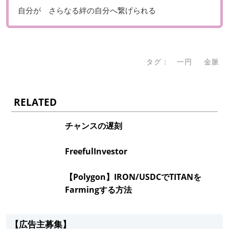
自分が さらなる絆の自分へ繋げられる
タグ：
一円
金脈
RELATED
チャンスの遅刻
FreefulInvestor
【Polygon】IRON/USDCでTITANを
Farmingする方法
【広告主募集】