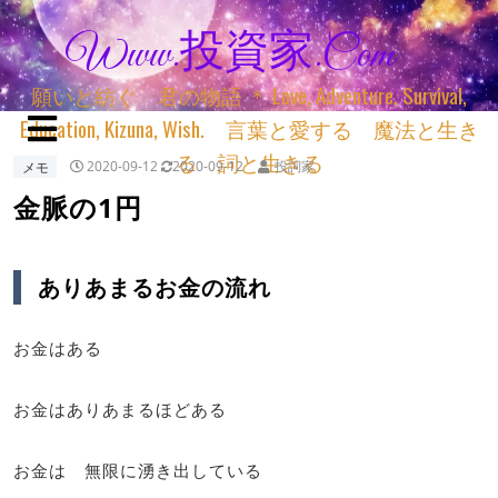
Www.投資家.com
願いと紡ぐ 君の物語 ＊ Love, Adventure, Survival,
Education, Kizuna, Wish. 言葉と愛する 魔法と生き
る 詞と生きる
メモ
2020-09-12
2020-09-12
投詞家
金脈の1円
ありあまるお金の流れ
お金はある
お金はありあまるほどある
お金は 無限に湧き出している