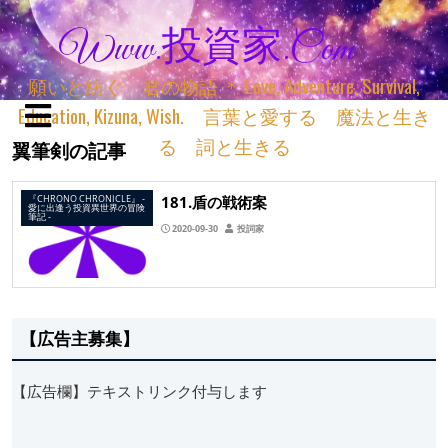
Www.投資家.com
願いと紡ぐ 君の物語 ＊ Love, Adventure, Survival,
Education, Kizuna, Wish. 言葉と愛する 魔法と生き
る 詞と生きる
翼筆剣の記事
181.盾の戦術案
『CHRONO CHRONICLE』 ‐
愛に出逢う投資異世界の冒険
筆記 ‐
2020-09-30
投詞家
【広告主募集】
【広告欄】テキストリンク付与します