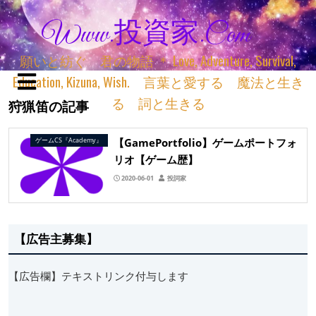
Www.投資家.com
願いと紡ぐ 君の物語 ＊ Love, Adventure, Survival,
Education, Kizuna, Wish. 言葉と愛する 魔法と生き
る 詞と生きる
狩猟笛の記事
【GamePortfolio】ゲームポートフォ
ゲームCS『Academy』
リオ【ゲーム歴】
2020-06-01
投詞家
【広告主募集】
【広告欄】テキストリンク付与します