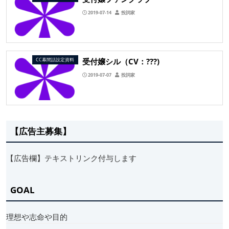
2019-07-14
投詞家
受付嬢シル（CV：???)
CC幕間話設定資料
2019-07-07
投詞家
【広告主募集】
【広告欄】テキストリンク付与します
GOAL
理想や志命や目的