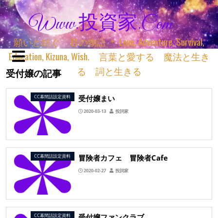
Www.投資家.com
願いと紡ぐ 君の物語 ＊ Love, Adventure, Survival,
Education, Kizuna, Wish. 言葉と愛する 魔法と生き
る 詞と生きる
受付嬢の記事
受付嬢まい
CC幕間話設定資料
2020-03-13
投詞家
冒険者カフェ 冒険者Cafe
CC幕間話設定資料
2020-02-27
投詞家
受付嬢ファンクラブ
CC幕間話設定資料