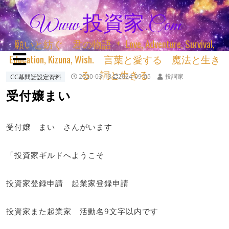
Www.投資家.com
願いと紡ぐ 君の物語 ＊ Love, Adventure, Survival,
Education, Kizuna, Wish. 言葉と愛する 魔法と生き
る 詞と生きる
CC幕間話設定資料
2020-03-13
2024-09-05
投詞家
受付嬢まい
受付嬢 まい さんがいます
「投資家ギルドへようこそ
投資家登録申請 起業家登録申請
投資家また起業家 活動名9文字以内です