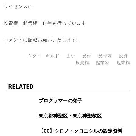
ライセンスに
投資権 起業権 付与も行っています
コメントに記載お願いいたします。
タグ：
ギルド
まい
受付
受付嬢
投資
投資権
起業家
起業権
RELATED
プログラマーの弟子
東京都神聖区・東京神聖教区
【CC】クロノ・クロニクルの設定資料