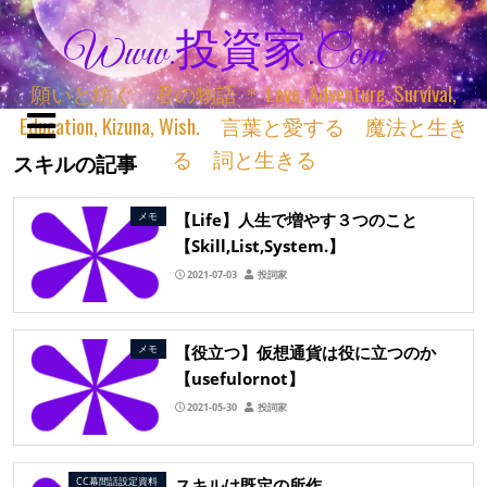
Www.投資家.com
願いと紡ぐ 君の物語 ＊ Love, Adventure, Survival,
Education, Kizuna, Wish. 言葉と愛する 魔法と生き
る 詞と生きる
スキルの記事
【Life】人生で増やす３つのこと
メモ
【Skill,List,System.】
2021-07-03
投詞家
【役立つ】仮想通貨は役に立つのか
メモ
【usefulornot】
2021-05-30
投詞家
スキルは既定の所作
CC幕間話設定資料