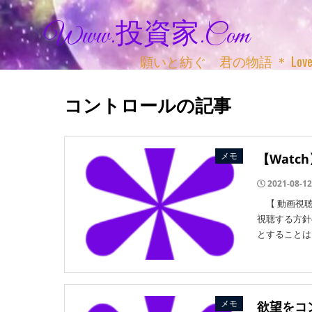
Www.投資家.com
願いと紡ぐ 君の物語 ＊ Love, Adv
コントロールの記事
メモ
【Watc
2021-08-12
【 動画視聴
視聴する方針
とすることは
メモ
欲望をコ