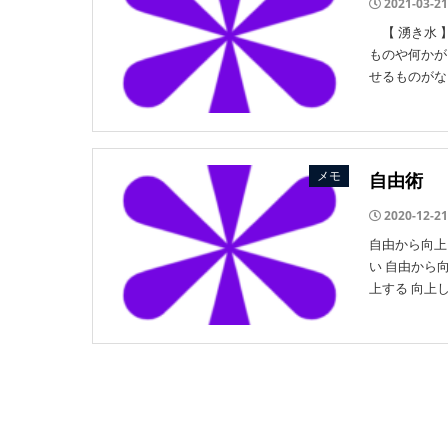
2021-03-21
【 湧き水 
ものや何かが
せるものがな
メモ
自由術
2020-12-21
自由から向上
い 自由から
上する 向上し