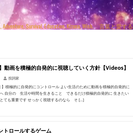
enture, Survival, Education, Kizuna, Wi
h】動画を積極的自発的に視聴していく方針【Videos】
投詞家
 】積極的に自発的にコントロール よい生活のために動画を積極的自発的に
へ 自分の 生活や時間を生きること できるだけ積極的自発的に 生きたい
とても重要です せっかく視聴するのなら そ […]
ントロールするゲーム