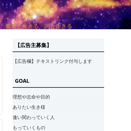
sh. 言葉と愛する 魔法と生きる 詞と生きる
【広告主募集】
【広告欄】テキストリンク付与します
GOAL
理想や志命や目的
ありたい生き様
逢い関わっていく人
もっていくもの