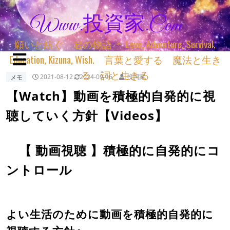
Www.投資家.com
願いと紡ぐ 君の物語 ＊ Love, Adventure, Survival,
Education, Kizuna, Wish. 言葉と愛する 魔法と生き
る 詞と生きる
メモ
2021-08-12
2024-09-06
投詞家
【Watch】動画を積極的自発的に視
聴していく方針【Videos】
【 動画視聴 】積極的に自発的にコ
ントロール
よい生活のために動画を積極的自発的に