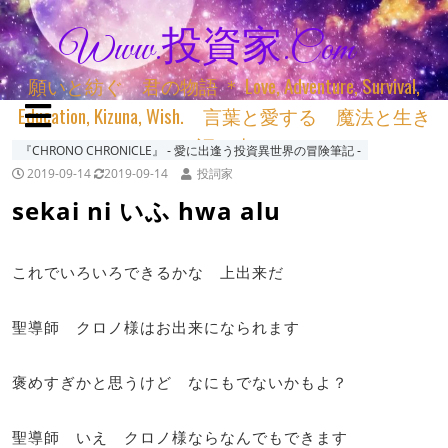
Www.投資家.com
願いと紡ぐ 君の物語 ＊ Love, Adventure, Survival,
Education, Kizuna, Wish. 言葉と愛する 魔法と生き
る 詞と生きる
『CHRONO CHRONICLE』 ‐ 愛に出逢う投資異世界の冒険筆記 ‐
2019-09-14
2019-09-14
投詞家
sekai ni いふ hwa alu
これでいろいろできるかな 上出来だ
聖導師 クロノ様はお出来になられます
褒めすぎかと思うけど なにもでないかもよ？
聖導師 いえ クロノ様ならなんでもできます