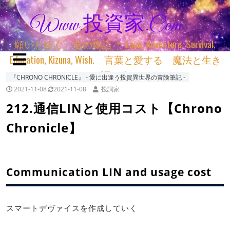
Www.投資家.com
願いと紡ぐ 君の物語 ＊ Love, Adventure, Survival,
Education, Kizuna, Wish. 言葉と愛する 魔法と生き
る 詞と生きる
『CHRONO CHRONICLE』 ‐ 愛に出逢う投資異世界の冒険筆記 ‐
2021-11-08
2021-11-08
投詞家
212.通信LINと使用コスト【Chrono
Chronicle】
Communication LIN and usage cost
スマートデヴァイスを作成していく