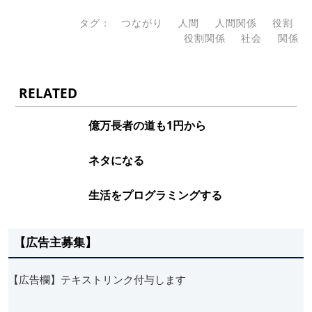
タグ：
つながり
人間
人間関係
役割
役割関係
社会
関係
RELATED
億万長者の道も1円から
ネタになる
生活をプログラミングする
【広告主募集】
【広告欄】テキストリンク付与します