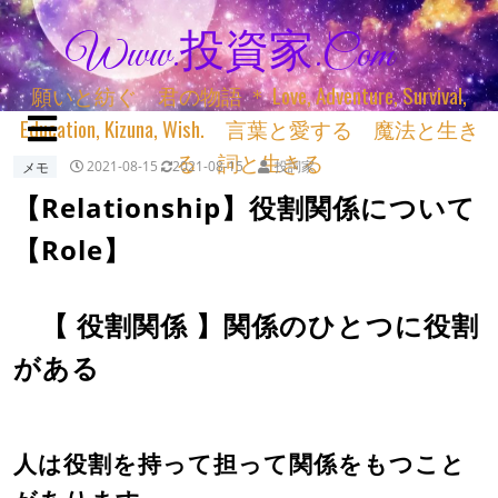
Www.投資家.com
願いと紡ぐ 君の物語 ＊ Love, Adventure, Survival,
Education, Kizuna, Wish. 言葉と愛する 魔法と生き
る 詞と生きる
メモ
2021-08-15
2021-08-15
投詞家
【Relationship】役割関係について
【Role】
【 役割関係 】関係のひとつに役割
がある
人は役割を持って担って関係をもつこと