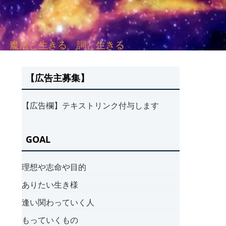
sh. 言葉と愛する 魔法と生きる 詞と生きる
【広告主募集】
【広告欄】テキストリンク付与します
GOAL
理想や志命や目的
ありたい生き様
逢い関わっていく人
もっていくもの