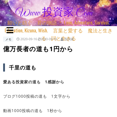
Www.投資家.com
願いと紡ぐ 君の物語 ＊ Love, Adventure, Survival,
Education, Kizuna, Wish. 言葉と愛する 魔法と生き
る 詞と生きる
メモ
2020-09-16
2020-09-16
投詞家
億万長者の道も1円から
千里の道も
愛ある投資家の道も 1感謝から
ブログ1000投稿の道も 1文字から
動画1000投稿の道も 1秒から