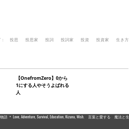
グ：
投思
投思家
投詞
投詞家
投資
投資家
生き方
【OnefromZero】0から
1にする人やそうよばれる
人
Love, Adventure, Survival, Education, Kizuna, Wish. 言葉と愛す