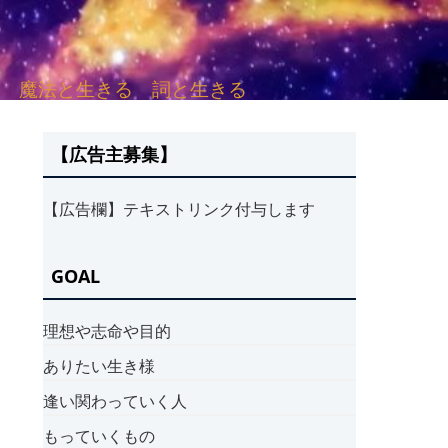
sh. 言葉と愛する 魔法と生きる 詞と生きる
【広告主募集】
【広告欄】テキストリンク付与します
GOAL
理想や志命や目的
ありたい生き様
逢い関わっていく人
もっていくもの