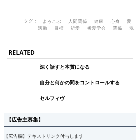
タグ：
よろこぶ
人間関係
健康
心身
愛
活動
目標
祈愛
祈愛学会
関係
魂
RELATED
深く話すと本質になる
自分と何かの間をコントロールする
セルフィヴ
【広告主募集】
【広告欄】テキストリンク付与します