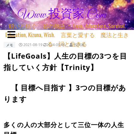
Www.投資家.com
願いと紡ぐ 君の物語 ＊ Love, Adventure, Survival,
Education, Kizuna, Wish. 言葉と愛する 魔法と生き
る 詞と生きる
メモ
2021-08-19
2024-09-06
投詞家
【LifeGoals】人生の目標の3つを目
指していく方針【Trinity】
【 目標へ目指す 】3つの目標があ
ります
多くの人の大部分として三位一体の人生