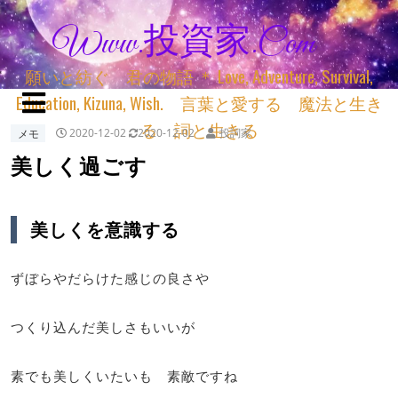
Www.投資家.com
願いと紡ぐ 君の物語 ＊ Love, Adventure, Survival,
Education, Kizuna, Wish. 言葉と愛する 魔法と生き
る 詞と生きる
メモ
2020-12-02
2020-12-02
投詞家
美しく過ごす
美しくを意識する
ずぼらやだらけた感じの良さや
つくり込んだ美しさもいいが
素でも美しくいたいも 素敵ですね