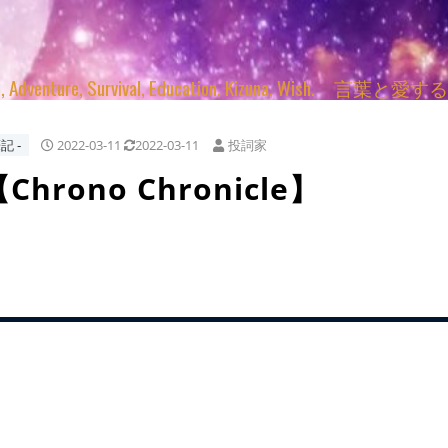
enture, Survival, Education, Kizuna, Wi
記 ‐
2022-03-11
2022-03-11
投詞家
hrono Chronicle】