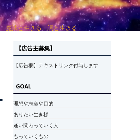
sh. 言葉と愛する 魔法と生きる 詞と生きる
【広告主募集】
【広告欄】テキストリンク付与します
GOAL
理想や志命や目的
ありたい生き様
逢い関わっていく人
もっていくもの