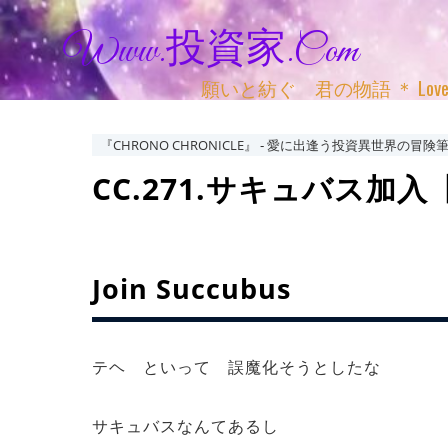
Www.投資家.com
願いと紡ぐ 君の物語 ＊ Love, Adv
『CHRONO CHRONICLE』 ‐ 愛に出逢う投資異世界の冒険筆
CC.271.サキュバス加入【C
Join Succubus
テヘ といって 誤魔化そうとしたな
サキュバスなんてあるし