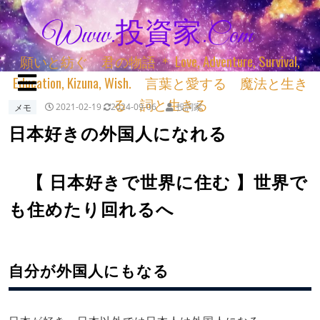
Www.投資家.com
願いと紡ぐ 君の物語 ＊ Love, Adventure, Survival,
Education, Kizuna, Wish. 言葉と愛する 魔法と生き
る 詞と生きる
メモ
2021-02-19
2024-09-06
投詞家
日本好きの外国人になれる
【 日本好きで世界に住む 】世界で
も住めたり回れるへ
自分が外国人にもなる