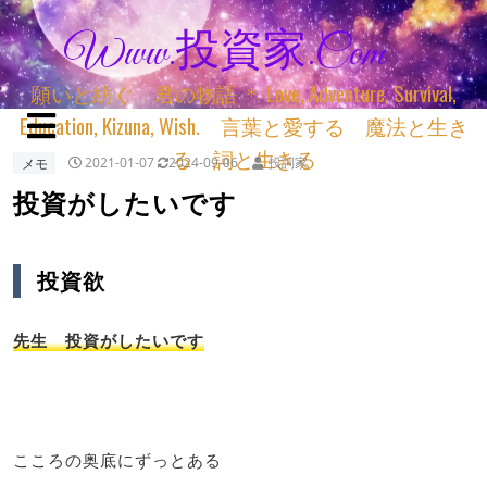
Www.投資家.com
願いと紡ぐ 君の物語 ＊ Love, Adventure, Survival,
Education, Kizuna, Wish. 言葉と愛する 魔法と生き
る 詞と生きる
メモ
2021-01-07
2024-09-06
投詞家
投資がしたいです
投資欲
先生 投資がしたいです
こころの奥底にずっとある