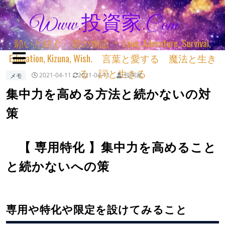
Www.投資家.com
願いと紡ぐ 君の物語 ＊ Love, Adventure, Survival,
Education, Kizuna, Wish. 言葉と愛する 魔法と生き
る 詞と生きる
メモ
2021-04-11
2021-04-11
投詞家
集中力を高める方法と続かないの対
策
【 専用特化 】集中力を高めること
と続かないへの策
専用や特化や限定を設けてみること