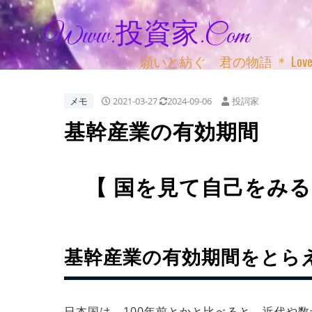
Www.投資家.com
願いと紡ぐ 君の物語 ＊ Love, Adv
メモ
2021-03-27
2024-09-06
投詞家
基幹産業の有効期間
【 国を見て自己をみる
基幹産業の有効期間をとら
日本国は 100年前とかと比べると 近代や