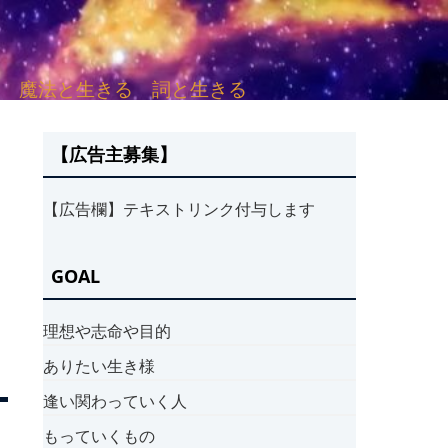
sh. 言葉と愛する 魔法と生きる 詞と生きる
【広告主募集】
【広告欄】テキストリンク付与します
GOAL
理想や志命や目的
ありたい生き様
逢い関わっていく人
もっていくもの