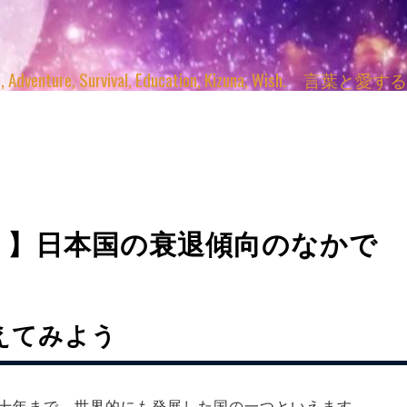
enture, Survival, Education, Kizuna, Wi
 】日本国の衰退傾向のなかで
えてみよう
数十年まで 世界的にも発展した国の一つといえます