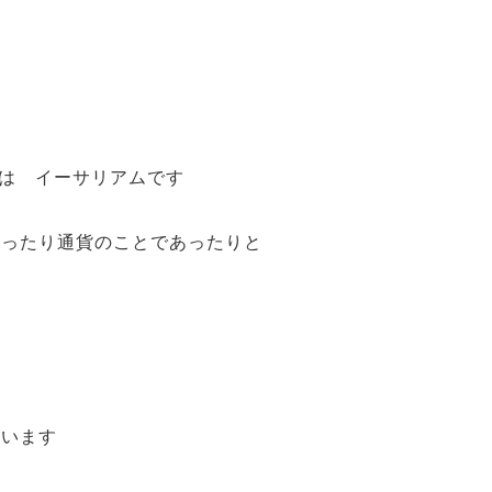
H は イーサリアムです
あったり通貨のことであったりと
ています