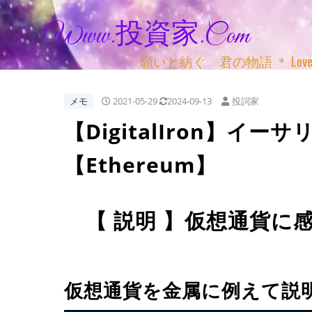
Www.投資家.com
願いと紡ぐ 君の物語 ＊ Love, Adv
メモ
2021-05-29
2024-09-13
投詞家
【DigitalIron】イ
【Ethereum】
【 説明 】仮想通貨に
仮想通貨を金属に例えて説