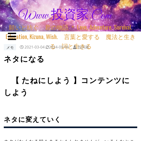
Www.投資家.com
願いと紡ぐ 君の物語 ＊ Love, Adventure, Survival,
Education, Kizuna, Wish. 言葉と愛する 魔法と生き
る 詞と生きる
メモ
2021-03-04
2024-09-04
投詞家
ネタになる
【 たねにしよう 】コンテンツに
しよう
ネタに変えていく