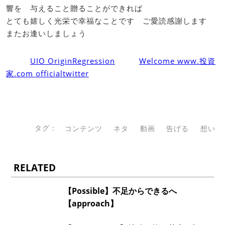
響を 与えること贈ることができれば
とても嬉しく光栄で幸福なことです ご愛読感謝します
またお逢いしましょう
UIO OriginRegression
Welcome www.投資
家.com officialtwitter
タグ：
コンテンツ
ネタ
動画
告げる
想い
RELATED
【Possible】不足からできるへ
【approach】