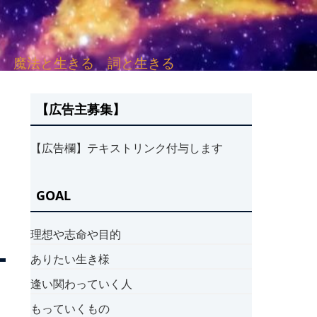
sh. 言葉と愛する 魔法と生きる 詞と生きる
【広告主募集】
【広告欄】テキストリンク付与します
GOAL
理想や志命や目的
ありたい生き様
逢い関わっていく人
もっていくもの