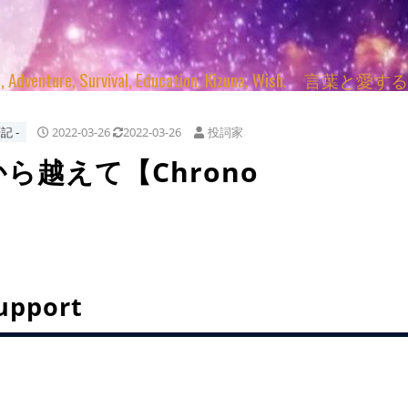
enture, Survival, Education, Kizuna, Wi
記 ‐
2022-03-26
2022-03-26
投詞家
から越えて【Chrono
upport