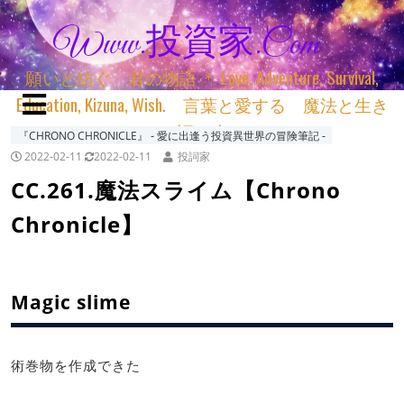
Www.投資家.com
願いと紡ぐ 君の物語 ＊ Love, Adventure, Survival,
Education, Kizuna, Wish. 言葉と愛する 魔法と生き
る 詞と生きる
『CHRONO CHRONICLE』 ‐ 愛に出逢う投資異世界の冒険筆記 ‐
2022-02-11
2022-02-11
投詞家
CC.261.魔法スライム【Chrono
Chronicle】
Magic slime
術巻物を作成できた