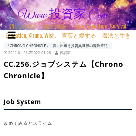
Www.投資家.com
願いと紡ぐ 君の物語 ＊ Love, Adventure, Survival,
Education, Kizuna, Wish. 言葉と愛する 魔法と生き
る 詞と生きる
『CHRONO CHRONICLE』 ‐ 愛に出逢う投資異世界の冒険筆記 ‐
2022-01-28
2022-01-28
投詞家
CC.256.ジョブシステム【Chrono
Chronicle】
Job System
改めてみるとスライム