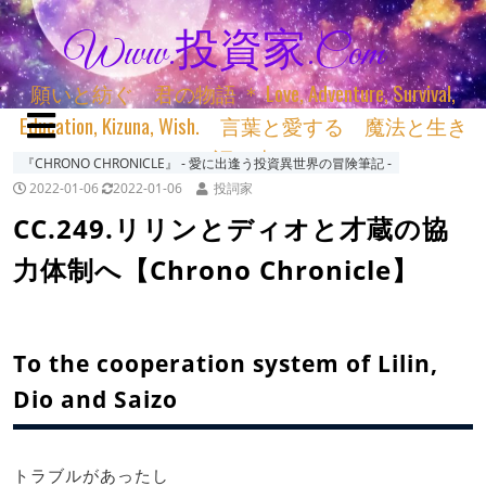
Www.投資家.com
願いと紡ぐ 君の物語 ＊ Love, Adventure, Survival,
Education, Kizuna, Wish. 言葉と愛する 魔法と生き
る 詞と生きる
『CHRONO CHRONICLE』 ‐ 愛に出逢う投資異世界の冒険筆記 ‐
2022-01-06
2022-01-06
投詞家
CC.249.リリンとディオと才蔵の協
力体制へ【Chrono Chronicle】
To the cooperation system of Lilin,
Dio and Saizo
トラブルがあったし