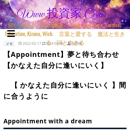
Www.投資家.com
願いと紡ぐ 君の物語 ＊ Love, Adventure, Survival,
Education, Kizuna, Wish. 言葉と愛する 魔法と生き
る 詞と生きる
メモ
2022-02-17
2024-09-06
投詞家
【Appointment】夢と待ち合わせ
【かなえた自分に逢いにいく】
【 かなえた自分に逢いにいく 】間
に合うように
Appointment with a dream