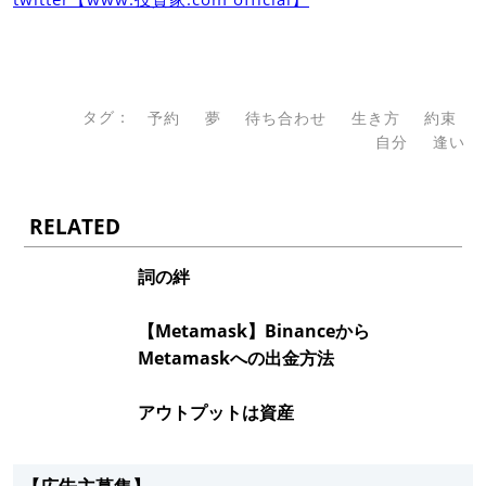
タグ：
予約
夢
待ち合わせ
生き方
約束
自分
逢い
RELATED
詞の絆
【Metamask】Binanceから
Metamaskへの出金方法
アウトプットは資産