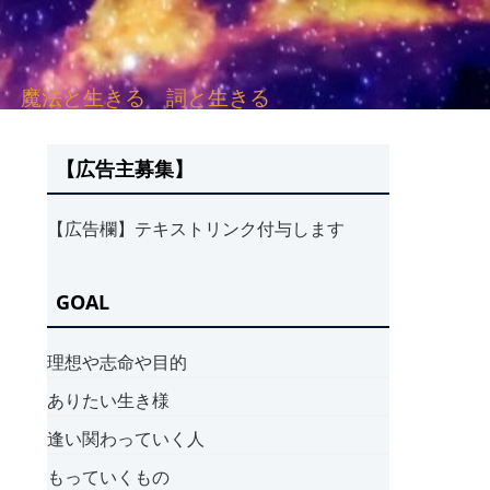
sh. 言葉と愛する 魔法と生きる 詞と生きる
【広告主募集】
【広告欄】テキストリンク付与します
GOAL
理想や志命や目的
ありたい生き様
逢い関わっていく人
もっていくもの