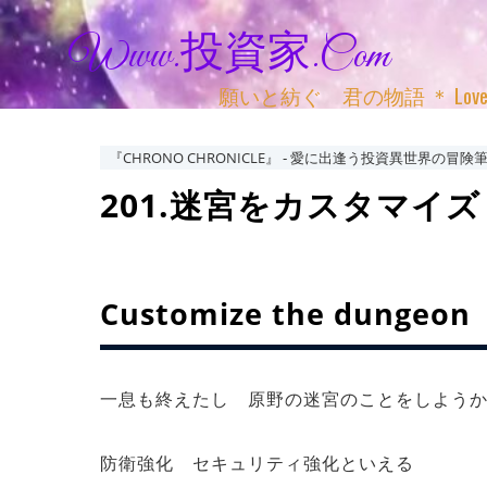
Www.投資家.com
願いと紡ぐ 君の物語 ＊ Love, Adv
『CHRONO CHRONICLE』 ‐ 愛に出逢う投資異世界の冒険筆
201.迷宮をカスタマイズしよ
Customize the dungeon
一息も終えたし 原野の迷宮のことをしよう
防衛強化 セキュリティ強化といえる