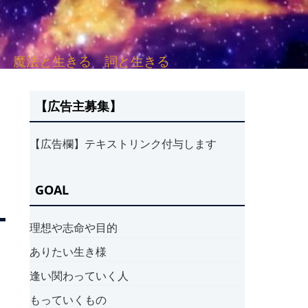
sh. 言葉と愛する 魔法と生きる 詞と生きる
【広告主募集】
【広告欄】テキストリンク付与します
GOAL
理想や志命や目的
ありたい生き様
逢い関わっていく人
もっていくもの