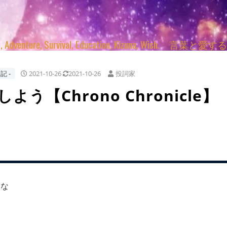
enture, Survival, Education, Kizuna, Wi
記 ‐
2021-10-26
2021-10-26
投詞家
う【Chrono Chronicle】
かな