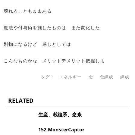
壊れることもままある
魔法や付与術を施したものは また変化した
別物になるけど 感じとしては
こんなものかな メリットデメリット把握しよ
タグ：
エネルギー
念
念練成
練成
RELATED
生産、裁縫系、念糸
152.MonsterCaptor