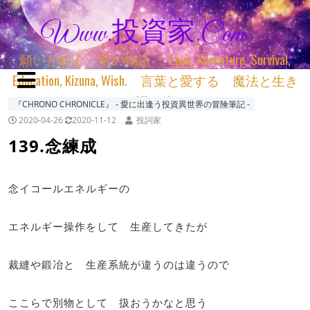
Www.投資家.com
願いと紡ぐ 君の物語 ＊ Love, Adventure, Survival,
Education, Kizuna, Wish. 言葉と愛する 魔法と生き
る 詞と生きる
『CHRONO CHRONICLE』 ‐ 愛に出逢う投資異世界の冒険筆記 ‐
2020-04-26
2020-11-12
投詞家
139.念練成
念イコールエネルギーの
エネルギー操作をして 生産してきたが
裁縫や鍛冶と 生産系統が違うのは違うので
ここらで別物として 扱おうかなと思う