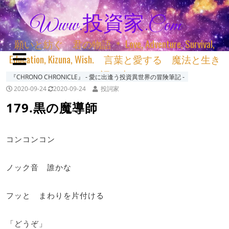
Www.投資家.com
願いと紡ぐ 君の物語 ＊ Love, Adventure, Survival,
Education, Kizuna, Wish. 言葉と愛する 魔法と生き
る 詞と生きる
『CHRONO CHRONICLE』 ‐ 愛に出逢う投資異世界の冒険筆記 ‐
2020-09-24
2020-09-24
投詞家
179.黒の魔導師
コンコンコン
ノック音 誰かな
フッと まわりを片付ける
「どうぞ」