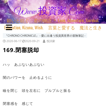
Www.投資家.com
願いと紡ぐ 君の物語 ＊ Love, Adventure, Survival,
Education, Kizuna, Wish. 言葉と愛する 魔法と生き
る 詞と生きる
『CHRONO CHRONICLE』 ‐ 愛に出逢う投資異世界の冒険筆記 ‐
2020-06-17
2020-09-21
投詞家
169.閉塞脱却
ハッ あぶないあぶない
闇のパワーを 止めるように
瞼を閉じ 頭を左右に ブルブルと振る
閉塞感を 感じて