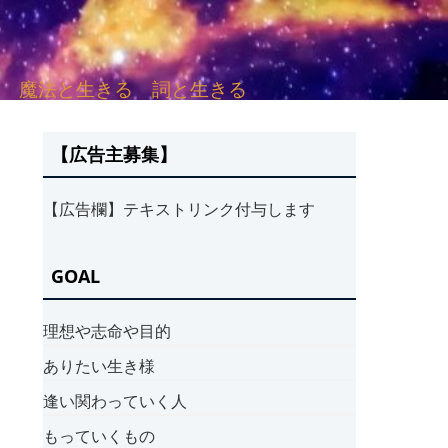
sh. 言葉と愛する 魔法と生きる 詞と生きる
【広告主募集】
【広告欄】テキストリンク付与します
GOAL
理想や志命や目的
ありたい生き様
逢い関わっていく人
もっていくもの