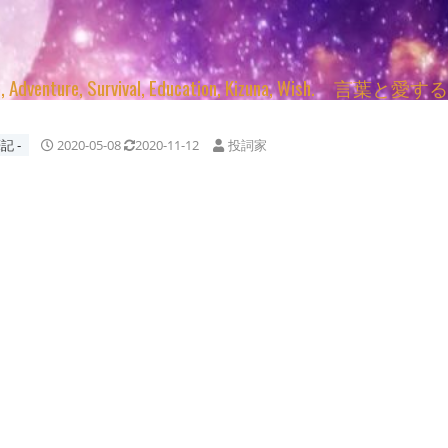
enture, Survival, Education, Kizuna, Wi
記 ‐
2020-05-08
2020-11-12
投詞家
》