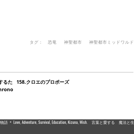
タグ：
恐竜
神聖都市
神聖都市ミッドワルド
ルするた
158.クロエのプロポーズ
rono
Love, Adventure, Survival, Education, Kizuna, Wish. 言葉と愛す