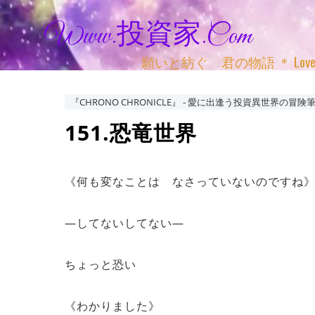
Www.投資家.com
願いと紡ぐ 君の物語 ＊ Love, Adv
『CHRONO CHRONICLE』 ‐ 愛に出逢う投資異世界の冒険筆
151.恐竜世界
《何も変なことは なさっていないのですね
―してないしてない―
ちょっと恐い
《わかりました》