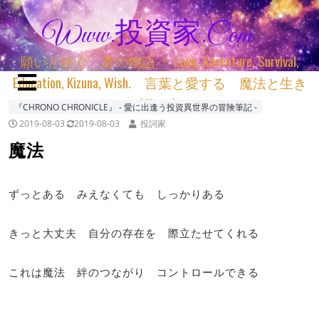
Www.投資家.com
願いと紡ぐ 君の物語 ＊ Love, Adventure, Survival,
Education, Kizuna, Wish. 言葉と愛する 魔法と生き
る 詞と生きる
『CHRONO CHRONICLE』 ‐ 愛に出逢う投資異世界の冒険筆記 ‐
2019-08-03
2019-08-03
投詞家
魔法
ずっとある みえなくても しっかりある
きっと大丈夫 自分の存在を 際立たせてくれる
これは魔法 絆のつながり コントロールできる