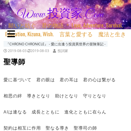
Www.投資家.com
願いと紡ぐ 君の物語 ＊ Love, Adventure, Survival,
Education, Kizuna, Wish. 言葉と愛する 魔法と生き
る 詞と生きる
『CHRONO CHRONICLE』 ‐ 愛に出逢う投資異世界の冒険筆記 ‐
2019-08-03
2019-08-03
投詞家
聖導師
愛に基づいて 君の眼は 君の耳は 君の心は繋がる
相思の絆 導きとなり 助けとなり 守りとなり
AIは連なる 成長とともに 進化とともに在らん
契約は相互に作用 聖なる導き 聖導司の師