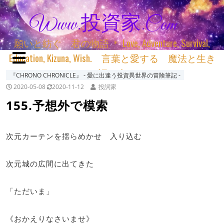
Www.投資家.com
願いと紡ぐ 君の物語 ＊ Love, Adventure, Survival,
Education, Kizuna, Wish. 言葉と愛する 魔法と生き
る 詞と生きる
『CHRONO CHRONICLE』 ‐ 愛に出逢う投資異世界の冒険筆記 ‐
2020-05-08
2020-11-12
投詞家
155.予想外で模索
次元カーテンを揺らめかせ 入り込む
次元城の広間に出てきた
「ただいま」
《おかえりなさいませ》