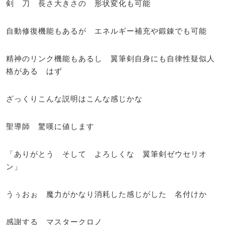
剣 刀 長さ大きさの 形状変化も可能
自動修復機能もあるが エネルギー補充や鍛錬でも可能
精神のリンク機能もあるし 翼筆剣自身にも自律性疑似人
格がある はず
ざっくりこんな説明はこんな感じかな
聖導師 驚嘆に値します
「ありがとう そして よろしくな 翼筆剣ゼウセリオ
ン」
うぅおぉ 魔力がかなり消耗した感じがした 名付けか
感謝する マスタークロノ