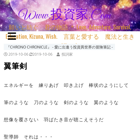
Www.投資家.com
願いと紡ぐ 君の物語 ＊ Love, Adventure, Survival,
Education, Kizuna, Wish. 言葉と愛する 魔法と生き
る 詞と生きる
『CHRONO CHRONICLE』 ‐ 愛に出逢う投資異世界の冒険筆記 ‐
2019-10-06
2019-10-06
投詞家
翼筆剣
エネルギーを 練りあげ 叩き上げ 棒状のようにして
筆のような 刀のような 剣のような 翼のような
想像を覆さない 羽ばたき音が聴こえそうだ
聖導師 それは・・・