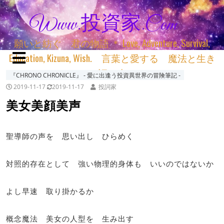
Www.投資家.com
願いと紡ぐ 君の物語 ＊ Love, Adventure, Survival,
Education, Kizuna, Wish. 言葉と愛する 魔法と生き
る 詞と生きる
『CHRONO CHRONICLE』 ‐ 愛に出逢う投資異世界の冒険筆記 ‐
2019-11-17
2019-11-17
投詞家
美女美顔美声
聖導師の声を 思い出し ひらめく
対照的存在として 強い物理的身体も いいのではないか
よし早速 取り掛かるか
概念魔法 美女の人型を 生み出す