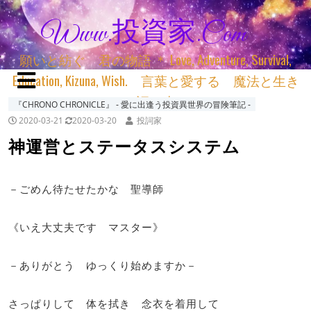
Www.投資家.com
願いと紡ぐ 君の物語 ＊ Love, Adventure, Survival,
Education, Kizuna, Wish. 言葉と愛する 魔法と生き
る 詞と生きる
『CHRONO CHRONICLE』 ‐ 愛に出逢う投資異世界の冒険筆記 ‐
2020-03-21
2020-03-20
投詞家
神運営とステータスシステム
－ごめん待たせたかな 聖導師
《いえ大丈夫です マスター》
－ありがとう ゆっくり始めますか－
さっぱりして 体を拭き 念衣を着用して