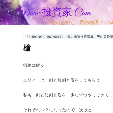
Www.投資家.com
願いと紡ぐ 君の物語 ＊ Love, Adv
『CHRONO CHRONICLE』 ‐ 愛に出逢う投資異世界の冒険筆
槍
鍛練は続く
ユリィーは 剣と短剣と盾をしてもらう
私も 剣と短剣と盾を 少しずつやってきて
それぞれLv２になったので 次はと