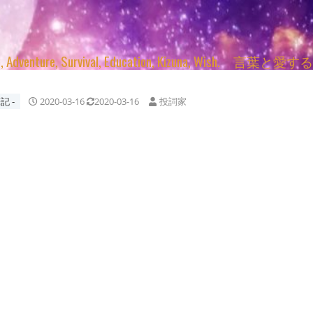
enture, Survival, Education, Kizuna, Wi
記 ‐
2020-03-16
2020-03-16
投詞家