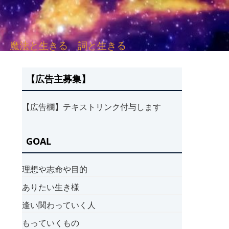
sh. 言葉と愛する 魔法と生きる 詞と生きる
【広告主募集】
【広告欄】テキストリンク付与します
GOAL
理想や志命や目的
ありたい生き様
逢い関わっていく人
もっていくもの