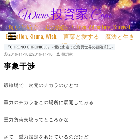
Www.投資家.com
願いと紡ぐ 君の物語 ＊ Love, Adventure, Survival,
Education, Kizuna, Wish. 言葉と愛する 魔法と生き
る 詞と生きる
『CHRONO CHRONICLE』 ‐ 愛に出逢う投資異世界の冒険筆記 ‐
2019-11-10
2019-11-10
投詞家
事象干渉
鍛錬場で 次元のチカラのひとつ
重力のチカラをこの場所に展開してみる
重力負荷実験ってところかな
さて 重力設定をあげているのだけど