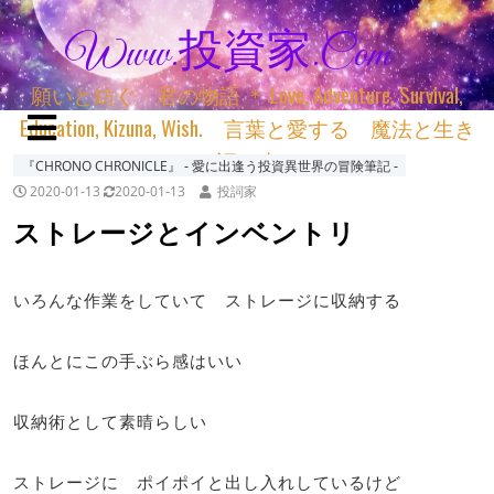
Www.投資家.com
願いと紡ぐ 君の物語 ＊ Love, Adventure, Survival,
Education, Kizuna, Wish. 言葉と愛する 魔法と生き
る 詞と生きる
『CHRONO CHRONICLE』 ‐ 愛に出逢う投資異世界の冒険筆記 ‐
2020-01-13
2020-01-13
投詞家
ストレージとインベントリ
いろんな作業をしていて ストレージに収納する
ほんとにこの手ぶら感はいい
収納術として素晴らしい
ストレージに ポイポイと出し入れしているけど