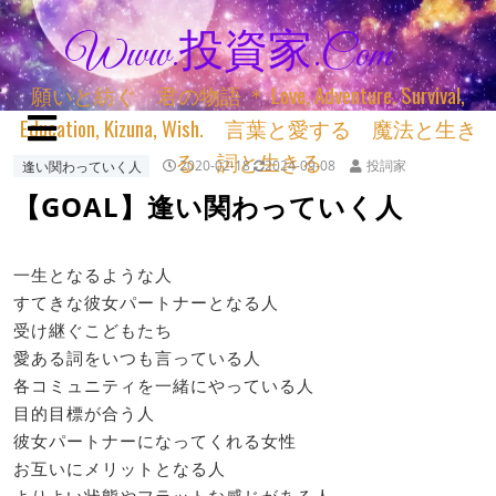
Www.投資家.com
願いと紡ぐ 君の物語 ＊ Love, Adventure, Survival,
Education, Kizuna, Wish. 言葉と愛する 魔法と生き
る 詞と生きる
逢い関わっていく人
2020-02-18
2024-09-08
投詞家
【GOAL】逢い関わっていく人
一生となるような人
すてきな彼女パートナーとなる人
受け継ぐこどもたち
愛ある詞をいつも言っている人
各コミュニティを一緒にやっている人
目的目標が合う人
彼女パートナーになってくれる女性
お互いにメリットとなる人
よりよい状態やフラットな感じがある人