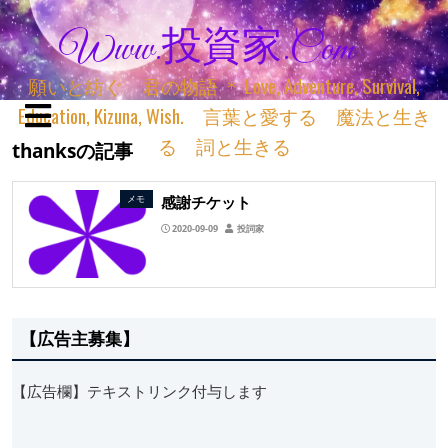
Www.投資家.com
願いと紡ぐ 君の物語 ＊ Love, Adventure, Survival,
Education, Kizuna, Wish. 言葉と愛する 魔法と生き
る 詞と生きる
thanksの記事
感謝チケット
メモ
2020-09-09
投詞家
【広告主募集】
【広告欄】テキストリンク付与します