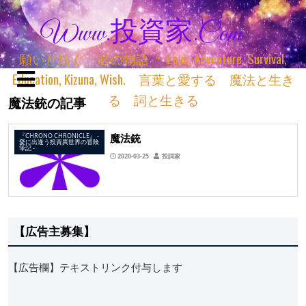
Www.投資家.com
願いと紡ぐ 君の物語 ＊ Love, Adventure, Survival,
Education, Kizuna, Wish. 言葉と愛する 魔法と生き
る 詞と生きる
魔法銃の記事
魔法銃
『CHRONO CHRONICLE』 ‐
愛に出逢う投資異世界の冒険
筆記 ‐
2020-03-25
投詞家
【広告主募集】
【広告欄】テキストリンク付与します