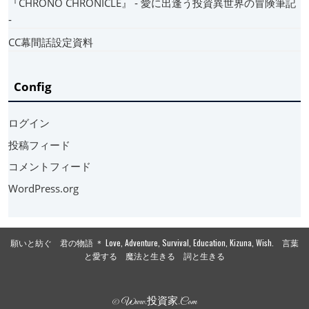
『CHRONO CHRONICLE』 ‐ 愛に出逢う投資異世界の冒険筆記
‐
CC幕間話設定資料
Config
ログイン
投稿フィード
コメントフィード
WordPress.org
願いと紡ぐ 君の物語 ＊ Love, Adventure, Survival, Education, Kizuna, Wish. 言葉
と愛する 魔法と生きる 詞と生きる
© Www.投資家.com