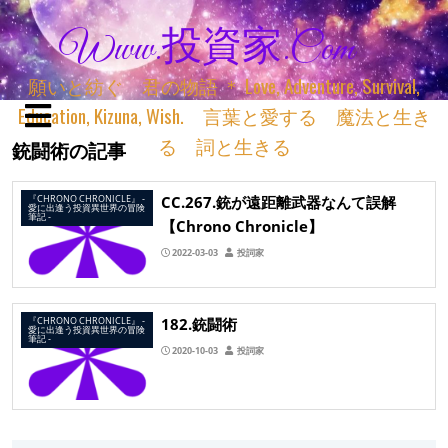
Www.投資家.com
願いと紡ぐ 君の物語 ＊ Love, Adventure, Survival,
Education, Kizuna, Wish. 言葉と愛する 魔法と生き
る 詞と生きる
銃闘術の記事
CC.267.銃が遠距離武器なんて誤解
『CHRONO CHRONICLE』 ‐
愛に出逢う投資異世界の冒険
筆記 ‐
【Chrono Chronicle】
2022-03-03
投詞家
182.銃闘術
『CHRONO CHRONICLE』 ‐
愛に出逢う投資異世界の冒険
筆記 ‐
2020-10-03
投詞家