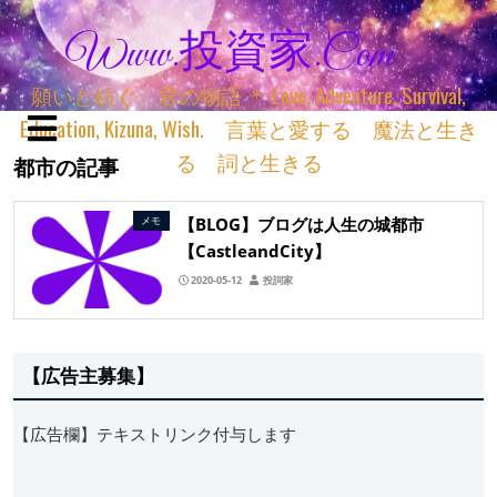
Www.投資家.com
願いと紡ぐ 君の物語 ＊ Love, Adventure, Survival,
Education, Kizuna, Wish. 言葉と愛する 魔法と生き
る 詞と生きる
都市の記事
【BLOG】ブログは人生の城都市
メモ
【CastleandCity】
2020-05-12
投詞家
【広告主募集】
【広告欄】テキストリンク付与します