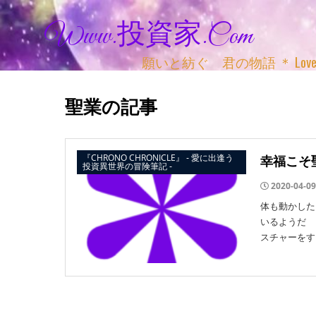
Www.投資家.com
願いと紡ぐ 君の物語 ＊ Love, Adv
聖業の記事
『CHRONO CHRONICLE』 ‐ 愛に出逢う
幸福こそ
投資異世界の冒険筆記 ‐
2020-04-09
体も動かした
いるようだ 
スチャーをす