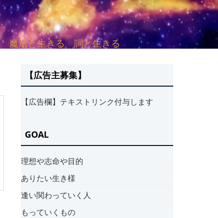
sh. 言葉と愛する 魔法と生きる 詞と生きる
【広告主募集】
【広告欄】テキストリンク付与します
GOAL
理想や志命や目的
ありたい生き様
逢い関わっていく人
もっていくもの