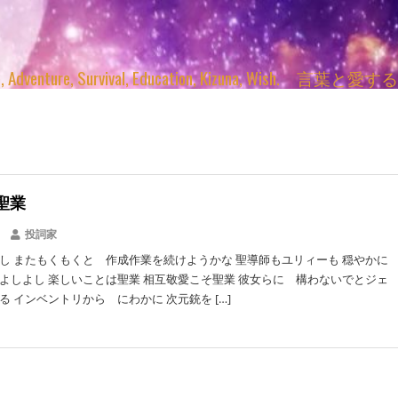
enture, Survival, Education, Kizuna, Wi
聖業
投詞家
し またもくもくと 作成作業を続けようかな 聖導師もユリィーも 穏やかに
よしよし 楽しいことは聖業 相互敬愛こそ聖業 彼女らに 構わないでとジェ
る インベントリから にわかに 次元銃を […]