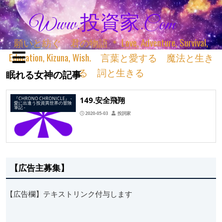
Www.投資家.com
願いと紡ぐ 君の物語 ＊ Love, Adventure, Survival,
Education, Kizuna, Wish. 言葉と愛する 魔法と生き
る 詞と生きる
眠れる女神の記事
149.安全飛翔
『CHRONO CHRONICLE』 ‐
愛に出逢う投資異世界の冒険
筆記 ‐
2020-05-03
投詞家
【広告主募集】
【広告欄】テキストリンク付与します